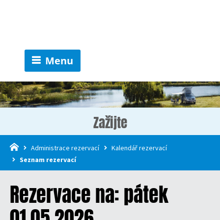
Menu
Zažijte
Administrace rezervací
Kalendář rezervací
Seznam rezervací
Rezervace na: pátek
01.05.2026