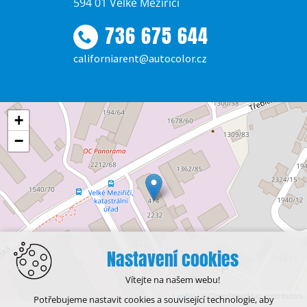
594 01 Velké Meziříčí
736 675 644
californiarent@autocolor.cz
+
−
Nastavení cookies
Vítejte na našem webu!
Leaflet
| © OpenStreetMap contributors
Potřebujeme nastavit cookies a související technologie, aby