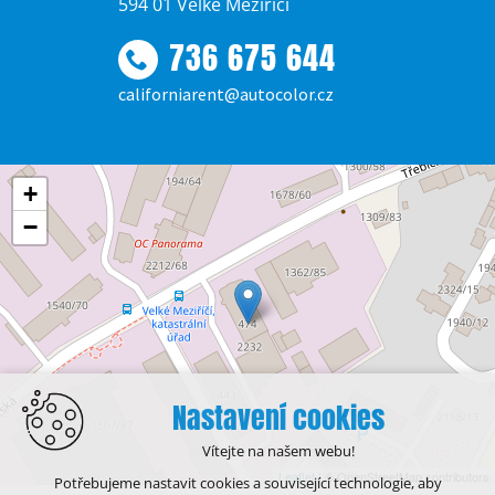
594 01 Velké Meziříčí
736 675 644
californiarent@autocolor.cz
+
−
Nastavení cookies
Vítejte na našem webu!
Leaflet
| © OpenStreetMap contributors
Potřebujeme nastavit cookies a související technologie, aby