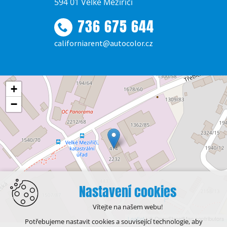
594 01 Velké Meziříčí
736 675 644
californiarent@autocolor.cz
+
−
Nastavení cookies
Vítejte na našem webu!
Leaflet
| © OpenStreetMap contributors
Potřebujeme nastavit cookies a související technologie, aby