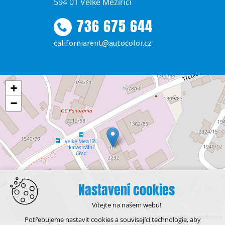
594 01 Velké Meziříčí
736 675 644
californiarent@autocolor.cz
+
−
Nastavení cookies
Vítejte na našem webu!
Leaflet
| © OpenStreetMap contributors
Potřebujeme nastavit cookies a související technologie, aby