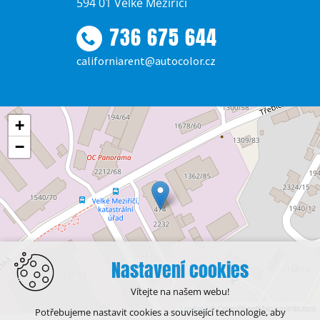
594 01 Velké Meziříčí
736 675 644
californiarent@autocolor.cz
+
−
Nastavení cookies
Vítejte na našem webu!
Leaflet
| © OpenStreetMap contributors
Potřebujeme nastavit cookies a související technologie, aby