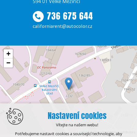
594 01 Velké Meziříčí
736 675 644
californiarent@autocolor.cz
+
−
Nastavení cookies
Vítejte na našem webu!
Leaflet
| © OpenStreetMap contributors
Potřebujeme nastavit cookies a související technologie, aby