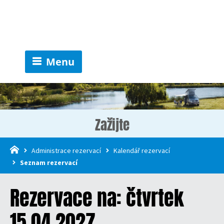
Menu
Zažijte
Administrace rezervací
Kalendář rezervací
Seznam rezervací
Rezervace na: čtvrtek
15.04.2027