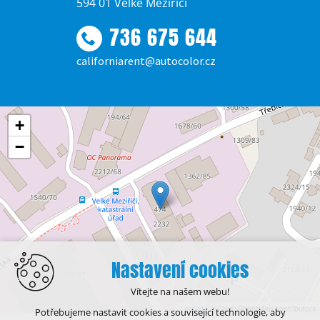
594 01 Velké Meziříčí
736 675 644
californiarent@autocolor.cz
+
−
Nastavení cookies
Vítejte na našem webu!
Leaflet
| © OpenStreetMap contributors
Potřebujeme nastavit cookies a související technologie, aby