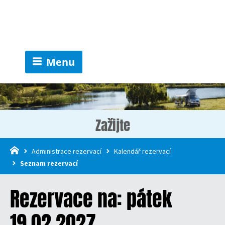
Menu
Zažijte
Administrace rezervací
Kalendář rezervací
Seznam rezervací
Rezervace na: pátek
19.02.2027