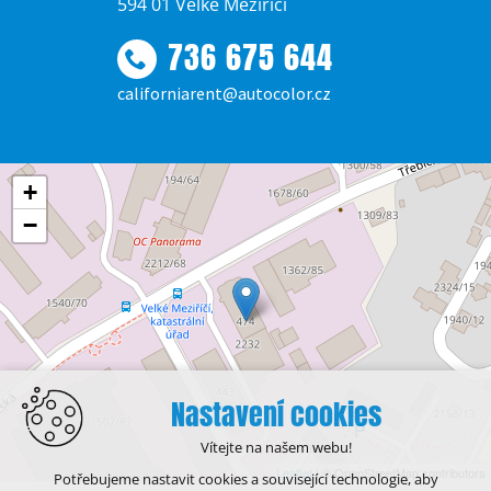
594 01 Velké Meziříčí
736 675 644
californiarent@autocolor.cz
+
−
Nastavení cookies
Vítejte na našem webu!
Leaflet
| © OpenStreetMap contributors
Potřebujeme nastavit cookies a související technologie, aby