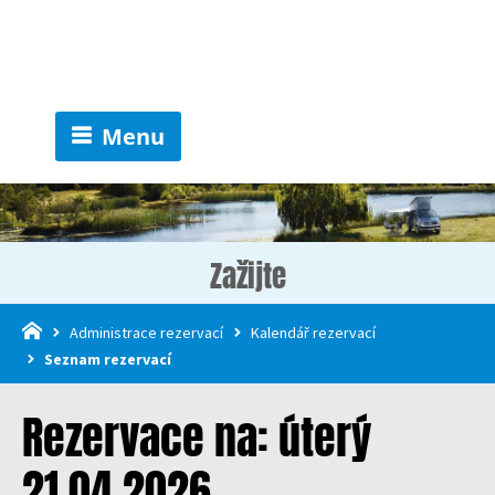
Menu
Zažijte
Administrace rezervací
Kalendář rezervací
Seznam rezervací
Rezervace na: úterý
21.04.2026