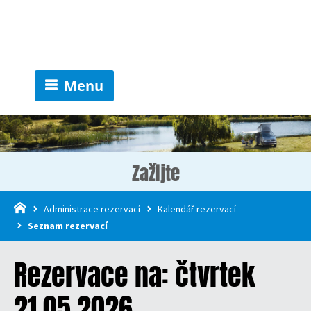
Menu
Zažijte
Administrace rezervací
Kalendář rezervací
Seznam rezervací
Rezervace na: čtvrtek
21.05.2026