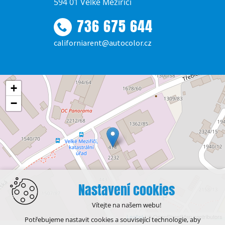
594 01 Velké Meziříčí
736 675 644
californiarent@autocolor.cz
+
−
Nastavení cookies
Vítejte na našem webu!
Leaflet
| © OpenStreetMap contributors
Potřebujeme nastavit cookies a související technologie, aby