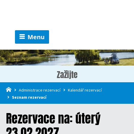
Menu
Zažijte
Administrace rezervací
Kalendář rezervací
Seznam rezervací
Rezervace na: úterý
23.02.2027