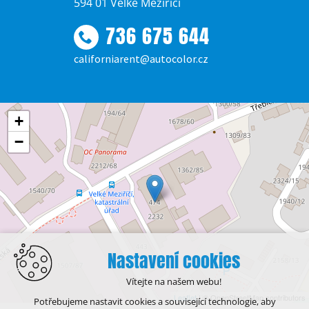
594 01 Velké Meziříčí
736 675 644
californiarent@autocolor.cz
+
−
Nastavení cookies
Vítejte na našem webu!
Leaflet
| © OpenStreetMap contributors
Potřebujeme nastavit cookies a související technologie, aby