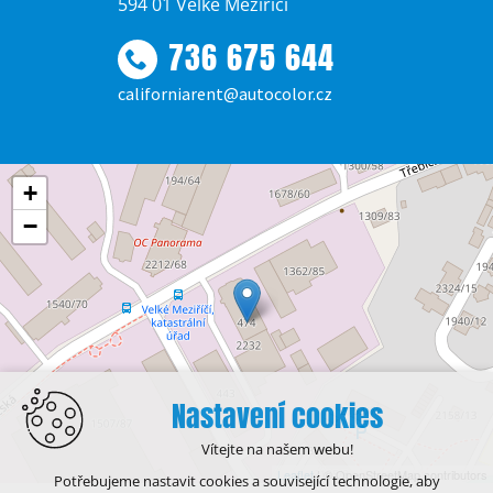
594 01 Velké Meziříčí
736 675 644
californiarent@autocolor.cz
+
−
Nastavení cookies
Vítejte na našem webu!
Leaflet
| © OpenStreetMap contributors
Potřebujeme nastavit cookies a související technologie, aby