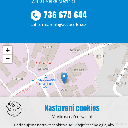
594 01 Velké Meziříčí
736 675 644
californiarent@autocolor.cz
+
−
Nastavení cookies
Vítejte na našem webu!
Leaflet
| © OpenStreetMap contributors
Potřebujeme nastavit cookies a související technologie, aby