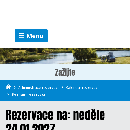
Menu
Zažijte
Administrace rezervací
Kalendář rezervací
Seznam rezervací
Rezervace na: neděle
24.01.2027