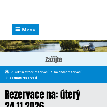
Menu
Zažijte
Administrace rezervací
Kalendář rezervací
Seznam rezervací
Rezervace na: úterý
24.11.2026