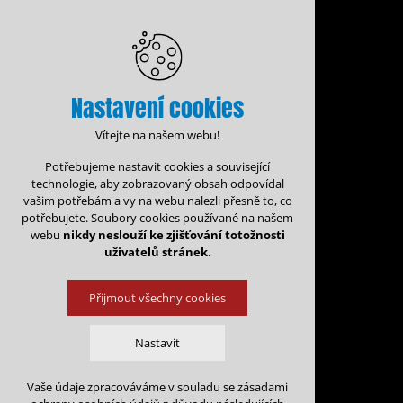
Nastavení cookies
Vítejte na našem webu!
Potřebujeme nastavit cookies a související
technologie, aby zobrazovaný obsah odpovídal
vašim potřebám a vy na webu nalezli přesně to, co
potřebujete. Soubory cookies používané na našem
webu
nikdy neslouží ke zjišťování totožnosti
uživatelů stránek
.
Přijmout všechny cookies
Administrace rezervací
Kalen
Nastavit
Rezervace na: 
Vaše údaje zpracováváme v souladu se zásadami
Technická cookies