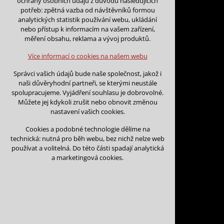
ochrany osobních údajů z důvodu následujících
nutná pro provozování webu
potřeb: zpětná vazba od návštěvníků formou
udržení kontextu stránek (session):
analytických statistik používání webu, ukládání
případná přihlášení, volby jazyka, apod.
nebo přístup k informacím na vašem zařízení,
Zpět na kalendář
měření obsahu, reklama a vývoj produktů.
Volitelná cookies
Na tento den nejsou podány žá
analytická pro anonymizované vyhodnocení
Více informací o cookies na našem webu
návštěvnosti
marketingová cookies (Google)
Můžete vložit rezervaci v libovol
Správci vašich údajů bude naše společnost, jakož i
naši důvěryhodní partneři, se kterými neustále
Více informací o cookies na našem webu
Vložit rezervaci na tento den
spolupracujeme. Vyjádření souhlasu je dobrovolné.
Můžete jej kdykoli zrušit nebo obnovit změnou
nastavení vašich cookies.
Přijmout všechny cookies
Cookies a podobné technologie dělíme na
technická: nutná pro běh webu, bez nichž nelze web
Odmítnout vše
používat a volitelná. Do této části spadají analytická
a marketingová cookies.
Kontakt
Vojtěch Šoukal
Třebíčská 474