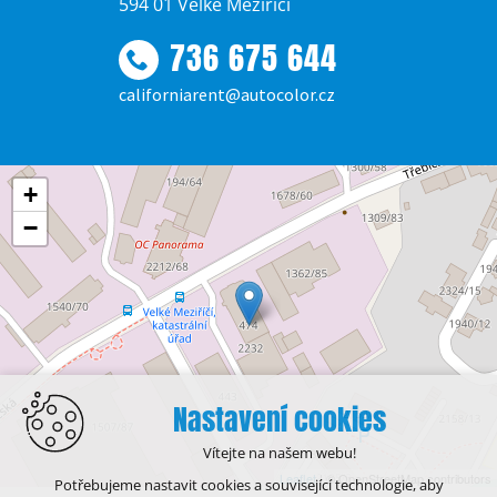
594 01 Velké Meziříčí
736 675 644
californiarent@autocolor.cz
+
−
Nastavení cookies
Vítejte na našem webu!
Leaflet
| © OpenStreetMap contributors
Potřebujeme nastavit cookies a související technologie, aby