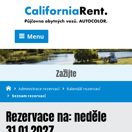
Menu
Zažijte
Administrace rezervací
Kalendář rezervací
Seznam rezervací
Rezervace na: neděle
31.01.2027