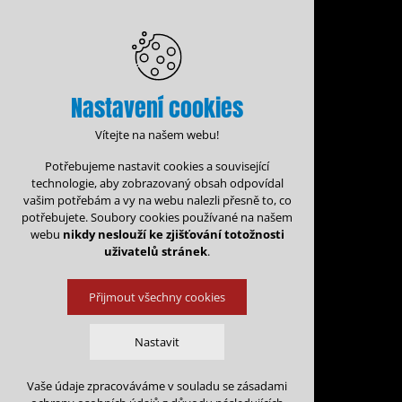
Nastavení cookies
Vítejte na našem webu!
Potřebujeme nastavit cookies a související
technologie, aby zobrazovaný obsah odpovídal
vašim potřebám a vy na webu nalezli přesně to, co
potřebujete. Soubory cookies používané na našem
webu
nikdy neslouží ke zjišťování totožnosti
uživatelů stránek
.
Přijmout všechny cookies
Administrace rezervací
Kalen
Nastavit
Rezervace na: 
Vaše údaje zpracováváme v souladu se zásadami
Technická cookies