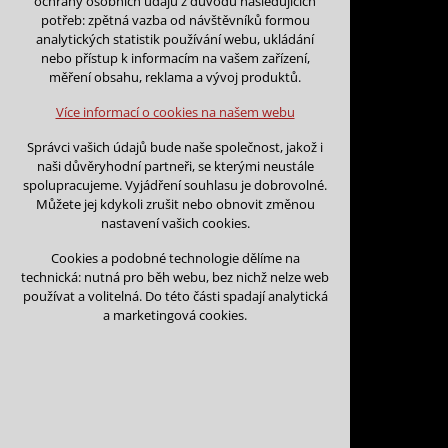
ochrany osobních údajů z důvodu následujících
nutná pro provozování webu
potřeb: zpětná vazba od návštěvníků formou
udržení kontextu stránek (session):
analytických statistik používání webu, ukládání
případná přihlášení, volby jazyka, apod.
nebo přístup k informacím na vašem zařízení,
Zpět na kalendář
měření obsahu, reklama a vývoj produktů.
Volitelná cookies
Na tento den nejsou podány žá
analytická pro anonymizované vyhodnocení
Více informací o cookies na našem webu
návštěvnosti
marketingová cookies (Google)
Můžete vložit rezervaci v libovol
Správci vašich údajů bude naše společnost, jakož i
naši důvěryhodní partneři, se kterými neustále
Více informací o cookies na našem webu
Vložit rezervaci na tento den
spolupracujeme. Vyjádření souhlasu je dobrovolné.
Můžete jej kdykoli zrušit nebo obnovit změnou
nastavení vašich cookies.
Přijmout všechny cookies
Cookies a podobné technologie dělíme na
technická: nutná pro běh webu, bez nichž nelze web
Odmítnout vše
používat a volitelná. Do této části spadají analytická
a marketingová cookies.
Kontakt
Vojtěch Šoukal
Třebíčská 474