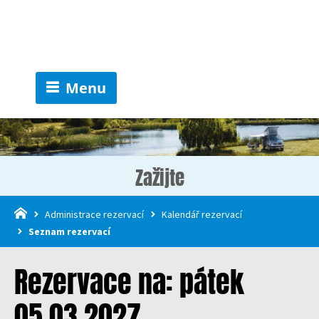
Menu
Zažijte
Administrace rezervací
Kalendář rezervací
Seznam rezervací
Rezervace na: pátek
05.03.2027