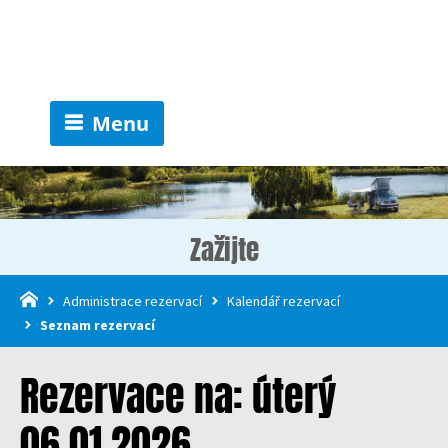
Menu
Zažijte
Administrace rezervací
Kalendář rezervací
Seznam rezervací
Rezervace na: úterý
06.01.2026