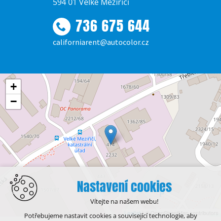
594 01 Velké Meziříčí
736 675 644
californiarent@autocolor.cz
+
−
Nastavení cookies
Vítejte na našem webu!
Leaflet
| © OpenStreetMap contributors
Potřebujeme nastavit cookies a související technologie, aby