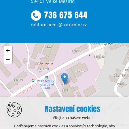
594 01 Velké Meziříčí
736 675 644
californiarent@autocolor.cz
+
−
Nastavení cookies
Vítejte na našem webu!
Leaflet
| © OpenStreetMap contributors
Potřebujeme nastavit cookies a související technologie, aby