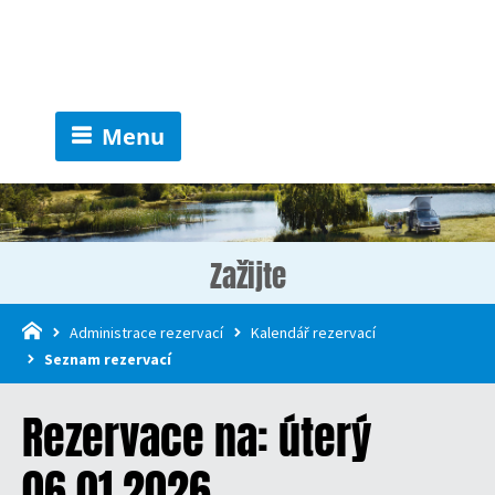
Menu
Zažijte
Administrace rezervací
Kalendář rezervací
Seznam rezervací
Rezervace na: úterý
06.01.2026