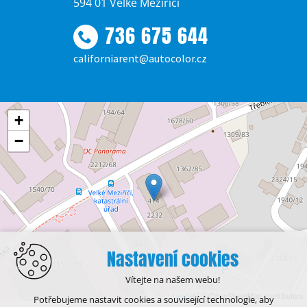
594 01 Velké Meziříčí
736 675 644
californiarent@autocolor.cz
+
−
Nastavení cookies
Vítejte na našem webu!
Leaflet
| © OpenStreetMap contributors
Potřebujeme nastavit cookies a související technologie, aby