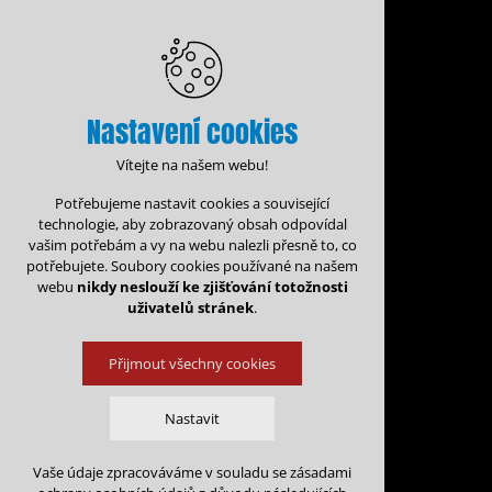
Nastavení cookies
Vítejte na našem webu!
Potřebujeme nastavit cookies a související
technologie, aby zobrazovaný obsah odpovídal
vašim potřebám a vy na webu nalezli přesně to, co
potřebujete. Soubory cookies používané na našem
webu
nikdy neslouží ke zjišťování totožnosti
uživatelů stránek
.
Přijmout všechny cookies
Administrace rezervací
Kalen
Nastavit
Rezervace na: 
Vaše údaje zpracováváme v souladu se zásadami
Technická cookies