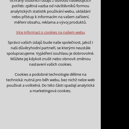
ochrany osobních údajů z důvodu následujících
nutná pro provozování webu
potřeb: zpětná vazba od návštěvníků formou
udržení kontextu stránek (session):
analytických statistik používání webu, ukládání
případná přihlášení, volby jazyka, apod.
nebo přístup k informacím na vašem zařízení,
Zpět na kalendář
měření obsahu, reklama a vývoj produktů.
Volitelná cookies
Na tento den nejsou podány žá
analytická pro anonymizované vyhodnocení
Více informací o cookies na našem webu
návštěvnosti
marketingová cookies (Google)
Na tento den nelze podávat rez
Správci vašich údajů bude naše společnost, jakož i
naši důvěryhodní partneři, se kterými neustále
Více informací o cookies na našem webu
spolupracujeme. Vyjádření souhlasu je dobrovolné.
Můžete jej kdykoli zrušit nebo obnovit změnou
nastavení vašich cookies.
Přijmout všechny cookies
Cookies a podobné technologie dělíme na
technická: nutná pro běh webu, bez nichž nelze web
Odmítnout vše
používat a volitelná. Do této části spadají analytická
Kontakt
a marketingová cookies.
Vojtěch Šoukal
Třebíčská 474
594 01 Velké Meziří