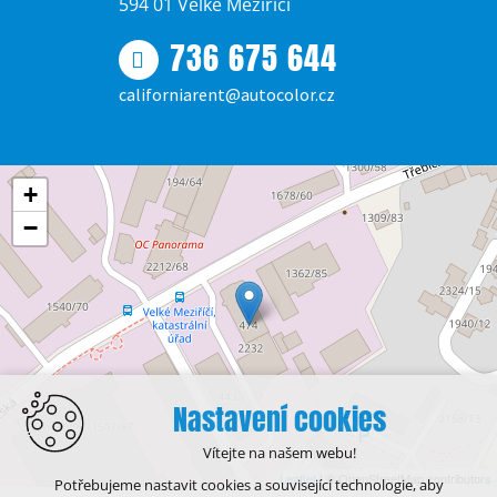
594 01 Velké Meziříčí
736 675 644
californiarent@autocolor.cz
+
−
Nastavení cookies
Vítejte na našem webu!
Leaflet
| © OpenStreetMap contributors
Potřebujeme nastavit cookies a související technologie, aby