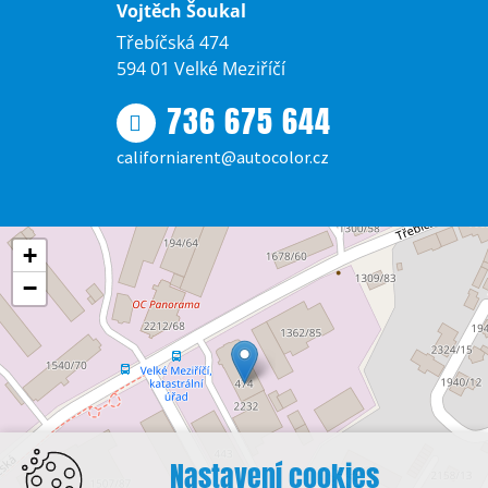
Vojtěch Šoukal
Třebíčská 474
594 01 Velké Meziříčí
736 675 644
californiarent@autocolor.cz
+
−
Nastavení cookies