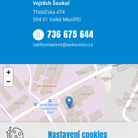
Vojtěch Šoukal
Třebíčská 474
594 01 Velké Meziříčí
736 675 644
californiarent@autocolor.cz
+
−
Nastavení cookies