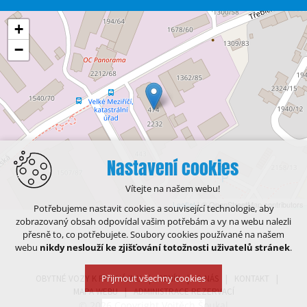
+
−
Nastavení cookies
Vítejte na našem webu!
Leaflet
| © OpenStreetMap contributors
Potřebujeme nastavit cookies a související technologie, aby
zobrazovaný obsah odpovídal vašim potřebám a vy na webu nalezli
přesně to, co potřebujete. Soubory cookies používané na našem
webu
nikdy neslouží ke zjišťování totožnosti uživatelů stránek
.
Přijmout všechny cookies
OBYTNÉ VOZY K PRONÁJMU
CENÍK
O NÁS
KONTAKT
MAPA WEBU
ADMINISTRACE REZERVACÍ
© 2026 Copyright Vojtěch Šoukal