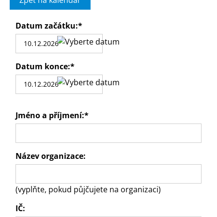
Zpět na kalendář
Datum začátku:
*
Datum konce:
*
Jméno a příjmení:
*
Název organizace:
(vyplňte, pokud půjčujete na organizaci)
IČ: