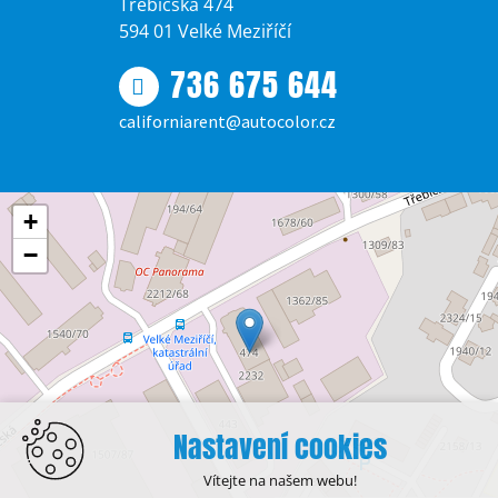
Třebíčská 474
594 01 Velké Meziříčí
736 675 644
californiarent@autocolor.cz
+
−
Nastavení cookies
Vítejte na našem webu!