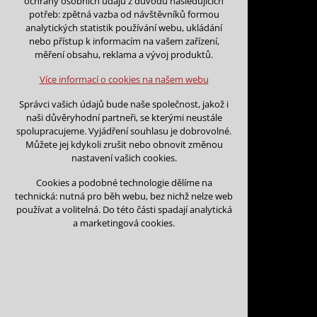
ochrany osobních údajů z důvodu následujících
nutná pro provozování webu
potřeb: zpětná vazba od návštěvníků formou
udržení kontextu stránek (session):
analytických statistik používání webu, ukládání
případná přihlášení, volby jazyka, apod.
nebo přístup k informacím na vašem zařízení,
Zpět na kalendář
měření obsahu, reklama a vývoj produktů.
Volitelná cookies
analytická pro anonymizované vyhodnocení
Více informací o cookies na našem webu
návštěvnosti
Datum začátku:
*
marketingová cookies (Google)
Správci vašich údajů bude naše společnost, jakož i
naši důvěryhodní partneři, se kterými neustále
Více informací o cookies na našem webu
spolupracujeme. Vyjádření souhlasu je dobrovolné.
Můžete jej kdykoli zrušit nebo obnovit změnou
Datum konce:
*
nastavení vašich cookies.
Přijmout všechny cookies
Cookies a podobné technologie dělíme na
technická: nutná pro běh webu, bez nichž nelze web
Odmítnout vše
používat a volitelná. Do této části spadají analytická
Jméno a příjmení:
*
a marketingová cookies.
Název organizace: