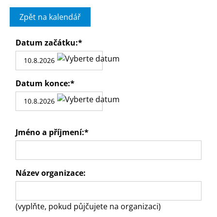
Zpět na kalendář
Datum začátku:
*
Datum konce:
*
Jméno a příjmení:
*
Název organizace:
(vyplňte, pokud půjčujete na organizaci)