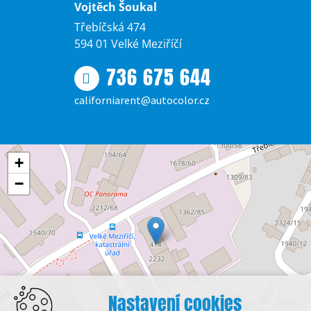
Vojtěch Šoukal
Třebíčská 474
594 01 Velké Meziříčí
736 675 644
californiarent@autocolor.cz
+
−
Nastavení cookies