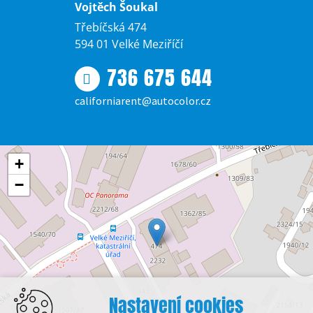
Vojtěch Šoukal
Třebíčská 474
594 01 Velké Meziříčí
736 675 644
californiarent@autocolor.cz
+
−
Nastavení cookies