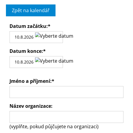
Zpět na kalendář
Datum začátku:
*
Datum konce:
*
Jméno a příjmení:
*
Název organizace:
(vyplňte, pokud půjčujete na organizaci)