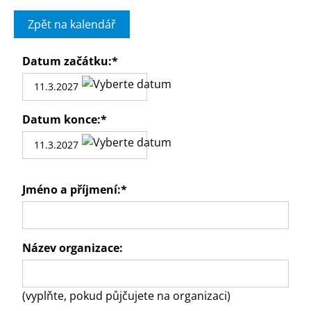
Zpět na kalendář
Datum začátku:
*
Datum konce:
*
Jméno a příjmení:
*
Název organizace:
(vyplňte, pokud půjčujete na organizaci)