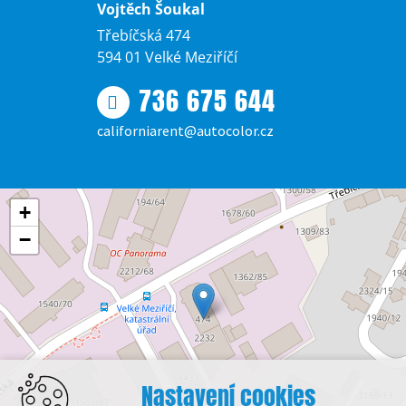
Vojtěch Šoukal
Třebíčská 474
594 01 Velké Meziříčí
736 675 644
californiarent@autocolor.cz
+
−
Nastavení cookies