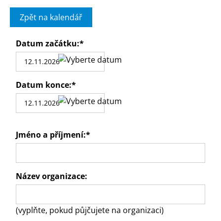
Zpět na kalendář
Datum začátku:
*
Datum konce:
*
Jméno a příjmení:
*
Název organizace:
(vyplňte, pokud půjčujete na organizaci)