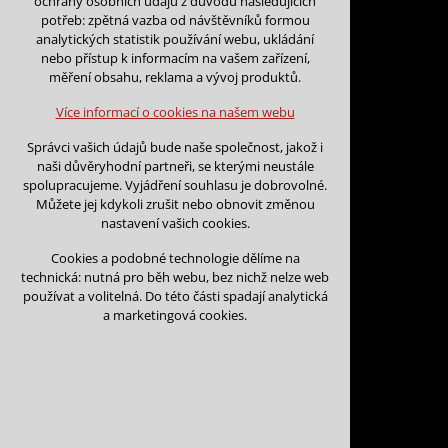
ochrany osobních údajů z důvodu následujících
nutná pro provozování webu
potřeb: zpětná vazba od návštěvníků formou
udržení kontextu stránek (session):
analytických statistik používání webu, ukládání
případná přihlášení, volby jazyka, apod.
nebo přístup k informacím na vašem zařízení,
Zpět na kalendář
měření obsahu, reklama a vývoj produktů.
Volitelná cookies
analytická pro anonymizované vyhodnocení
Více informací o cookies na našem webu
návštěvnosti
Datum začátku:
*
marketingová cookies (Google)
Správci vašich údajů bude naše společnost, jakož i
naši důvěryhodní partneři, se kterými neustále
Více informací o cookies na našem webu
spolupracujeme. Vyjádření souhlasu je dobrovolné.
Můžete jej kdykoli zrušit nebo obnovit změnou
Datum konce:
*
nastavení vašich cookies.
Přijmout všechny cookies
Cookies a podobné technologie dělíme na
technická: nutná pro běh webu, bez nichž nelze web
Odmítnout vše
používat a volitelná. Do této části spadají analytická
Jméno a příjmení:
*
a marketingová cookies.
Název organizace: