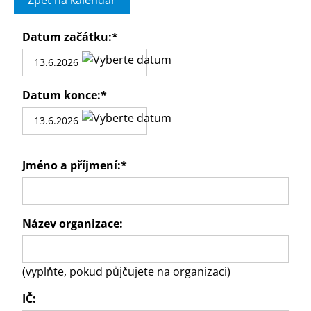
Zpět na kalendář
Datum začátku:
*
Datum konce:
*
Jméno a příjmení:
*
Název organizace:
(vyplňte, pokud půjčujete na organizaci)
IČ: