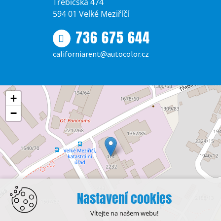
Třebíčská 474
594 01 Velké Meziříčí
736 675 644
californiarent@autocolor.cz
+
−
Nastavení cookies
Vítejte na našem webu!