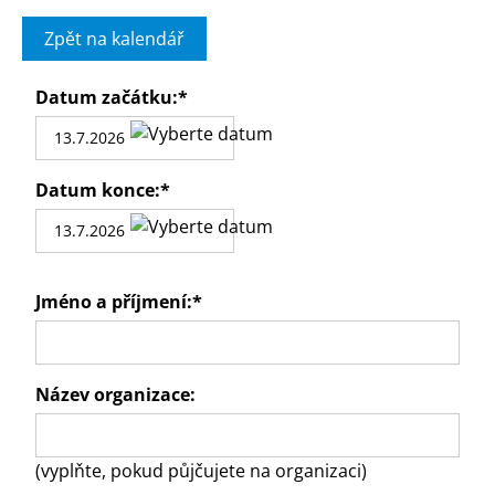
Zpět na kalendář
Datum začátku:
*
Datum konce:
*
Jméno a příjmení:
*
Název organizace:
(vyplňte, pokud půjčujete na organizaci)