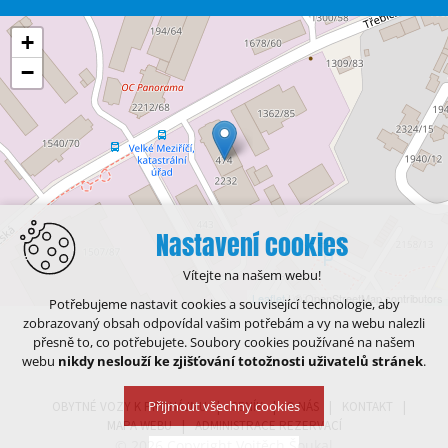
+
−
Nastavení cookies
Vítejte na našem webu!
Leaflet
| © OpenStreetMap contributors
Potřebujeme nastavit cookies a související technologie, aby
zobrazovaný obsah odpovídal vašim potřebám a vy na webu nalezli
přesně to, co potřebujete. Soubory cookies používané na našem
webu
nikdy neslouží ke zjišťování totožnosti uživatelů stránek
.
Přijmout všechny cookies
OBYTNÉ VOZY K PRONÁJMU
CENÍK
O NÁS
KONTAKT
MAPA WEBU
ADMINISTRACE REZERVACÍ
© 2026 Copyright Vojtěch Šoukal