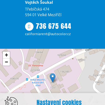
Vojtěch Šoukal
Třebíčská 474
594 01 Velké Meziříčí
736 675 644
californiarent@autocolor.cz
+
−
Nastavení cookies