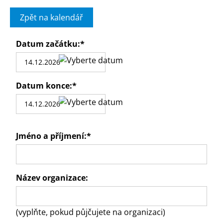
Zpět na kalendář
Datum začátku:
*
Datum konce:
*
Jméno a příjmení:
*
Název organizace:
(vyplňte, pokud půjčujete na organizaci)