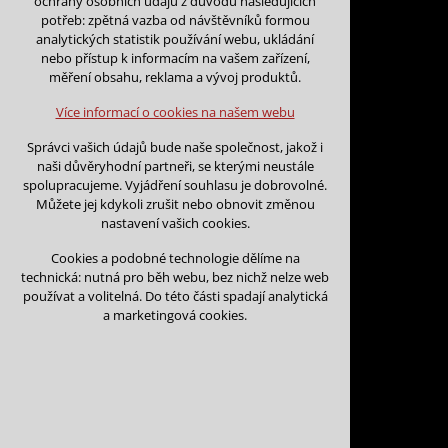
ochrany osobních údajů z důvodu následujících
nutná pro provozování webu
potřeb: zpětná vazba od návštěvníků formou
udržení kontextu stránek (session):
analytických statistik používání webu, ukládání
případná přihlášení, volby jazyka, apod.
nebo přístup k informacím na vašem zařízení,
Zpět na kalendář
měření obsahu, reklama a vývoj produktů.
Volitelná cookies
analytická pro anonymizované vyhodnocení
Více informací o cookies na našem webu
návštěvnosti
Datum začátku:
*
marketingová cookies (Google)
Správci vašich údajů bude naše společnost, jakož i
naši důvěryhodní partneři, se kterými neustále
Více informací o cookies na našem webu
spolupracujeme. Vyjádření souhlasu je dobrovolné.
Můžete jej kdykoli zrušit nebo obnovit změnou
Datum konce:
*
nastavení vašich cookies.
Přijmout všechny cookies
Cookies a podobné technologie dělíme na
technická: nutná pro běh webu, bez nichž nelze web
Odmítnout vše
používat a volitelná. Do této části spadají analytická
Jméno a příjmení:
*
a marketingová cookies.
Název organizace: