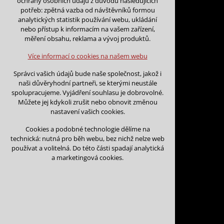
ochrany osobních údajů z důvodu následujících
nutná pro provozování webu
potřeb: zpětná vazba od návštěvníků formou
udržení kontextu stránek (session):
analytických statistik používání webu, ukládání
případná přihlášení, volby jazyka, apod.
nebo přístup k informacím na vašem zařízení,
Zpět na kalendář
měření obsahu, reklama a vývoj produktů.
Volitelná cookies
analytická pro anonymizované vyhodnocení
Více informací o cookies na našem webu
návštěvnosti
Datum začátku:
*
marketingová cookies (Google)
Správci vašich údajů bude naše společnost, jakož i
naši důvěryhodní partneři, se kterými neustále
Více informací o cookies na našem webu
spolupracujeme. Vyjádření souhlasu je dobrovolné.
Můžete jej kdykoli zrušit nebo obnovit změnou
Datum konce:
*
nastavení vašich cookies.
Přijmout všechny cookies
Cookies a podobné technologie dělíme na
technická: nutná pro běh webu, bez nichž nelze web
Odmítnout vše
používat a volitelná. Do této části spadají analytická
Jméno a příjmení:
*
a marketingová cookies.
Název organizace: