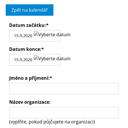
Zpět na kalendář
Datum začátku:
*
Datum konce:
*
Jméno a příjmení:
*
Název organizace:
(vyplňte, pokud půjčujete na organizaci)