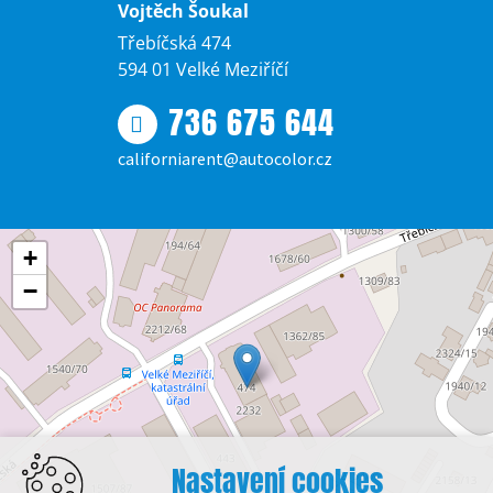
Vojtěch Šoukal
Třebíčská 474
594 01 Velké Meziříčí
736 675 644
californiarent@autocolor.cz
+
−
Nastavení cookies