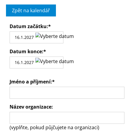
Zpět na kalendář
Datum začátku:
*
Datum konce:
*
Jméno a příjmení:
*
Název organizace:
(vyplňte, pokud půjčujete na organizaci)