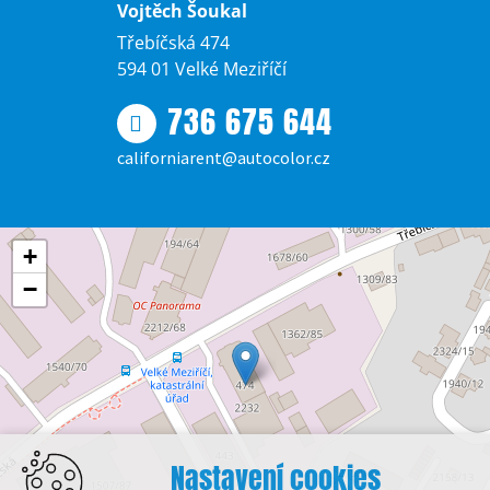
Vojtěch Šoukal
Třebíčská 474
594 01 Velké Meziříčí
736 675 644
californiarent@autocolor.cz
+
−
Nastavení cookies