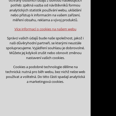
ochrany osobních údajů z důvodu následujících
nutná pro provozování webu
potřeb: zpětná vazba od návštěvníků formou
udržení kontextu stránek (session):
analytických statistik používání webu, ukládání
případná přihlášení, volby jazyka, apod.
nebo přístup k informacím na vašem zařízení,
Zpět na kalendář
měření obsahu, reklama a vývoj produktů.
Volitelná cookies
analytická pro anonymizované vyhodnocení
Více informací o cookies na našem webu
návštěvnosti
Datum začátku:
*
marketingová cookies (Google)
Správci vašich údajů bude naše společnost, jakož i
naši důvěryhodní partneři, se kterými neustále
Více informací o cookies na našem webu
spolupracujeme. Vyjádření souhlasu je dobrovolné.
Můžete jej kdykoli zrušit nebo obnovit změnou
Datum konce:
*
nastavení vašich cookies.
Přijmout všechny cookies
Cookies a podobné technologie dělíme na
technická: nutná pro běh webu, bez nichž nelze web
Odmítnout vše
používat a volitelná. Do této části spadají analytická
Jméno a příjmení:
*
a marketingová cookies.
Název organizace: