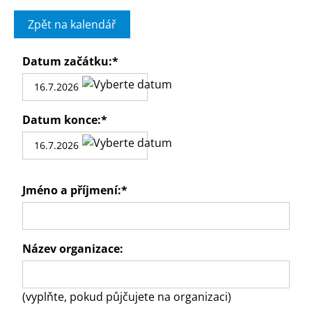
Zpět na kalendář
Datum začátku:
*
Datum konce:
*
Jméno a příjmení:
*
Název organizace:
(vyplňte, pokud půjčujete na organizaci)