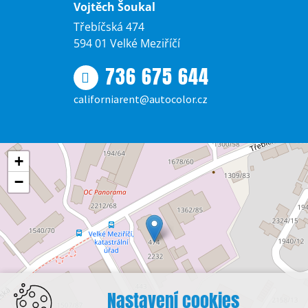
Vojtěch Šoukal
Třebíčská 474
594 01 Velké Meziříčí
736 675 644
californiarent@autocolor.cz
+
−
Nastavení cookies