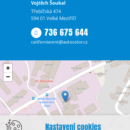
Vojtěch Šoukal
Třebíčská 474
594 01 Velké Meziříčí
736 675 644
californiarent@autocolor.cz
+
−
Nastavení cookies