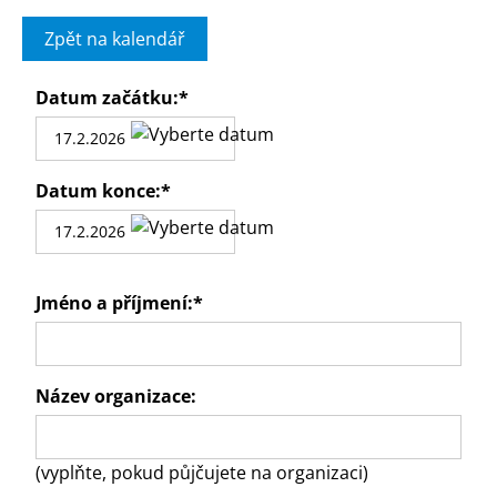
Zpět na kalendář
Datum začátku:
*
Datum konce:
*
Jméno a příjmení:
*
Název organizace:
(vyplňte, pokud půjčujete na organizaci)