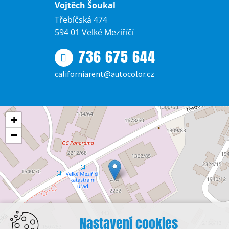
Vojtěch Šoukal
Třebíčská 474
594 01 Velké Meziříčí
736 675 644
californiarent@autocolor.cz
+
−
Nastavení cookies