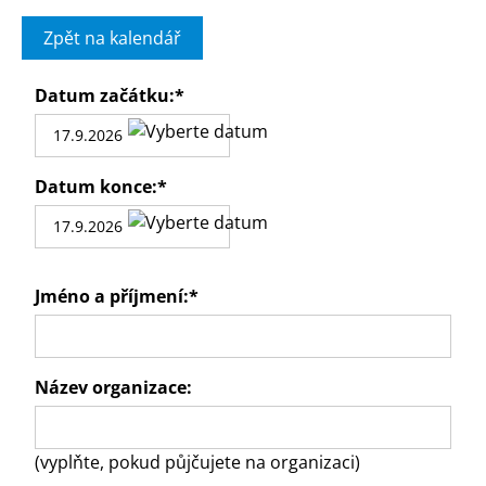
Zpět na kalendář
Datum začátku:
*
Datum konce:
*
Jméno a příjmení:
*
Název organizace:
(vyplňte, pokud půjčujete na organizaci)