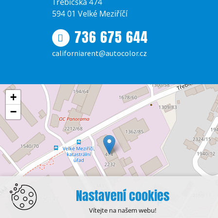
Třebíčská 474
594 01 Velké Meziříčí
736 675 644
californiarent@autocolor.cz
+
−
Nastavení cookies
Vítejte na našem webu!