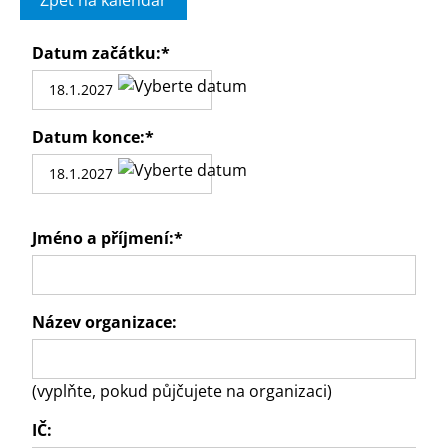
Zpět na kalendář
Datum začátku:
*
Datum konce:
*
Jméno a příjmení:
*
Název organizace:
(vyplňte, pokud půjčujete na organizaci)
IČ: