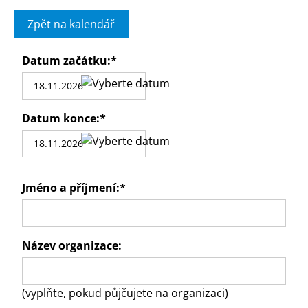
Zpět na kalendář
Datum začátku:
*
Datum konce:
*
Jméno a příjmení:
*
Název organizace:
(vyplňte, pokud půjčujete na organizaci)