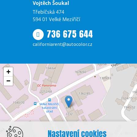
Vojtěch Šoukal
Třebíčská 474
594 01 Velké Meziříčí
736 675 644
californiarent@autocolor.cz
+
−
Nastavení cookies